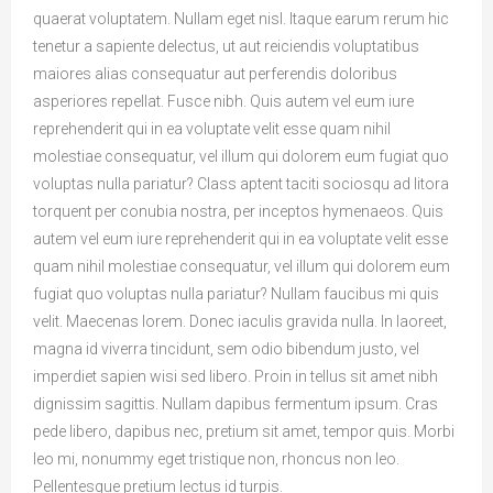
quaerat voluptatem. Nullam eget nisl. Itaque earum rerum hic
tenetur a sapiente delectus, ut aut reiciendis voluptatibus
maiores alias consequatur aut perferendis doloribus
asperiores repellat. Fusce nibh. Quis autem vel eum iure
reprehenderit qui in ea voluptate velit esse quam nihil
molestiae consequatur, vel illum qui dolorem eum fugiat quo
voluptas nulla pariatur? Class aptent taciti sociosqu ad litora
torquent per conubia nostra, per inceptos hymenaeos. Quis
autem vel eum iure reprehenderit qui in ea voluptate velit esse
quam nihil molestiae consequatur, vel illum qui dolorem eum
fugiat quo voluptas nulla pariatur? Nullam faucibus mi quis
velit. Maecenas lorem. Donec iaculis gravida nulla. In laoreet,
magna id viverra tincidunt, sem odio bibendum justo, vel
imperdiet sapien wisi sed libero. Proin in tellus sit amet nibh
dignissim sagittis. Nullam dapibus fermentum ipsum. Cras
pede libero, dapibus nec, pretium sit amet, tempor quis. Morbi
leo mi, nonummy eget tristique non, rhoncus non leo.
Pellentesque pretium lectus id turpis.