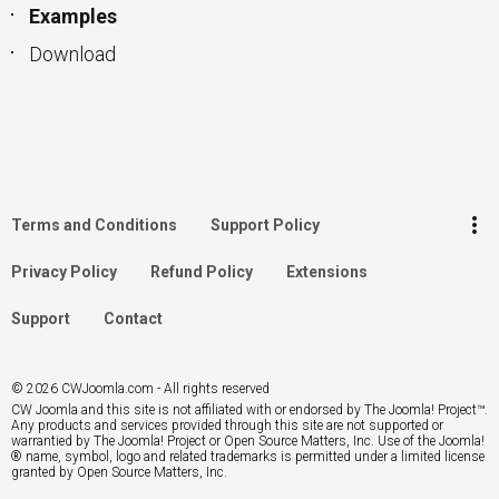
Examples
Download
keyboard_arrow_up
Go to the top
Log in
more_vert
Terms and Conditions
Support Policy
Search
Privacy Policy
Refund Policy
Extensions
Support
Contact
© 2026 CWJoomla.com - All rights reserved
CW Joomla and this site is not affiliated with or endorsed by The Joomla! Project™.
Any products and services provided through this site are not supported or
warrantied by The Joomla! Project or Open Source Matters, Inc. Use of the Joomla!
® name, symbol, logo and related trademarks is permitted under a limited license
granted by Open Source Matters, Inc.