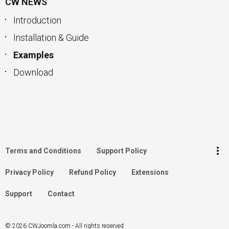
CW NEWS
Introduction
Installation & Guide
Examples
Download
keyboard_arrow_up
Go to the top
Log in
more_vert
Terms and Conditions
Support Policy
Search
Privacy Policy
Refund Policy
Extensions
Support
Contact
© 2026 CWJoomla.com - All rights reserved