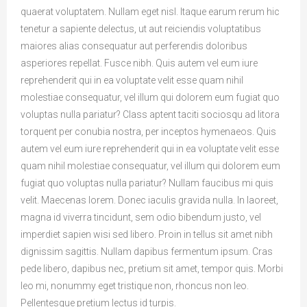
quaerat voluptatem. Nullam eget nisl. Itaque earum rerum hic
tenetur a sapiente delectus, ut aut reiciendis voluptatibus
maiores alias consequatur aut perferendis doloribus
asperiores repellat. Fusce nibh. Quis autem vel eum iure
reprehenderit qui in ea voluptate velit esse quam nihil
molestiae consequatur, vel illum qui dolorem eum fugiat quo
voluptas nulla pariatur? Class aptent taciti sociosqu ad litora
torquent per conubia nostra, per inceptos hymenaeos. Quis
autem vel eum iure reprehenderit qui in ea voluptate velit esse
quam nihil molestiae consequatur, vel illum qui dolorem eum
fugiat quo voluptas nulla pariatur? Nullam faucibus mi quis
velit. Maecenas lorem. Donec iaculis gravida nulla. In laoreet,
magna id viverra tincidunt, sem odio bibendum justo, vel
imperdiet sapien wisi sed libero. Proin in tellus sit amet nibh
dignissim sagittis. Nullam dapibus fermentum ipsum. Cras
pede libero, dapibus nec, pretium sit amet, tempor quis. Morbi
leo mi, nonummy eget tristique non, rhoncus non leo.
Pellentesque pretium lectus id turpis.